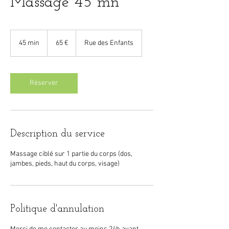
Massage 45 mn
65
euros
45 min
4
65 €
Rue des Enfants
5
m
i
n
Réserver
Description du service
Massage ciblé sur 1 partie du corps (dos,
jambes, pieds, haut du corps, visage)
Politique d'annulation