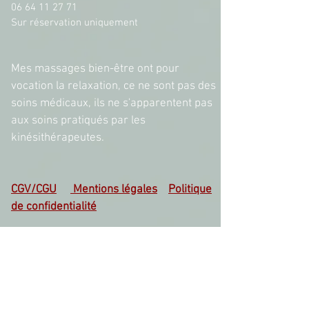
06 64 11 27 71
Sur réservation uniquement
Mes massages bien-être ont pour
vocation la relaxation, ce ne sont pas des
soins médicaux, ils ne s'apparentent pas
aux soins pratiqués par les
kinésithérapeutes.
CGV/CGU
Mentions légales
Politique
de confidentialité
Conformément aux articles L.616-1 et R.616-
1 du code de la consommation, nous
proposons un dispositif de médiation de la
consommation. L’entité de médiation retenue
est la CNPM Médiation Consommation. En cas