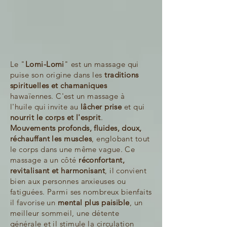
Le "
Lomi-Lomi
" est un massage qui
puise son origine dans les
traditions
spirituelles et chamaniques
hawaïennes
. C'est un massage à
l'huile
qui invite au
lâcher prise
et qui
nourrit le corps et l'esprit
.
Mouvements profonds, fluides, doux,
réchauffant les muscles
, englobant tout
le corps dans une même vague. Ce
massage a un côté
réconfortant,
revitalisant et harmonisant
, il convient
bien aux personnes anxieuses ou
fatiguées.
Parmi
ses nombreux bienfaits
il favorise un
mental plus paisible
, un
meilleur sommeil, une détente
générale et il stimule la circulation