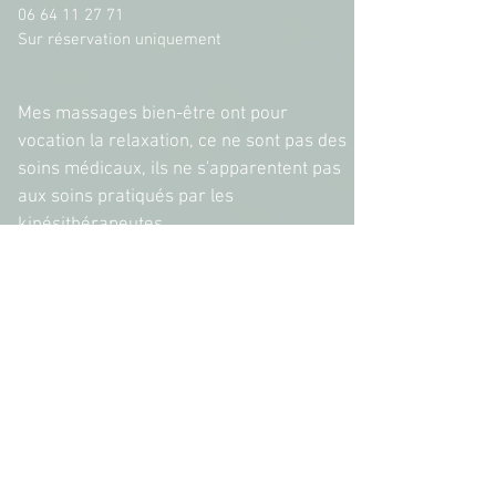
06 64 11 27 71
Sur réservation uniquement
Mes massages bien-être ont pour
vocation la relaxation, ce ne sont pas des
soins médicaux, ils ne s'apparentent pas
aux soins pratiqués par les
kinésithérapeutes.
CGV/CGU
Mentions légales
Politique
de confidentialité
Conformément aux articles L.616-1 et R.616-
1 du code de la consommation, nous
proposons un dispositif de médiation de la
consommation. L’entité de médiation retenue
est la CNPM Médiation Consommation. En cas