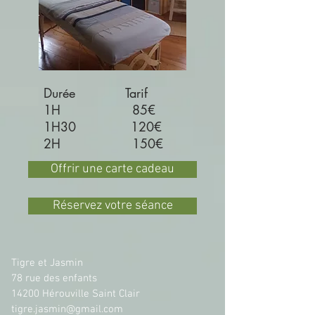
Durée Tarif
1H 85
€
1H30 120€
2H 150€
Offrir une carte cadeau
Réservez votre séance
Tigre et Jasmin
78 rue des enfants
14200 Hérouville Saint Clair
tigre.jasmin@gmail.com