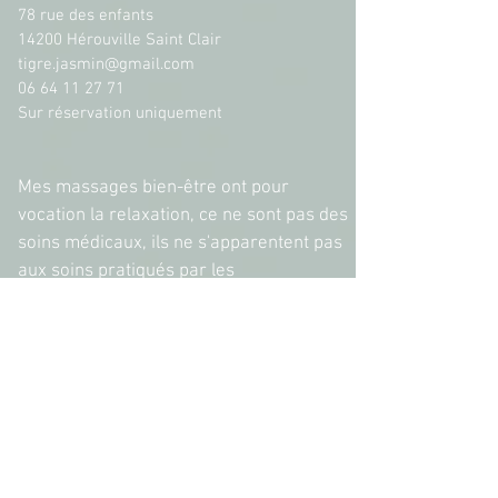
78 rue des enfants
14200 Hérouville Saint Clair
tigre.jasmin@gmail.com
06 64 11 27 71
Sur réservation uniquement
Mes massages bien-être ont pour
vocation la relaxation, ce ne sont pas des
soins médicaux, ils ne s'apparentent pas
aux soins pratiqués par les
kinésithérapeutes.
CGV/CGU
Mentions légales
Politique
de confidentialité
Conformément aux articles L.616-1 et R.616-
1 du code de la consommation, nous