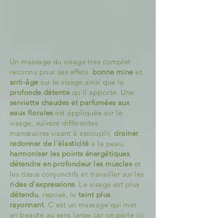
Un massage du visage très complet
reconnu pour ses effets
bonne mine
et
anti-âge
sur le visage ainsi que la
profonde détente
qu'il apporte. Une
serviette chaudes et parfumées aux
eaux florales
est appliquée sur le
visage, suivent différentes
manœuvres
visant à assouplir,
drainer
,
redonner de l'élasticité
à la peau,
harmoniser les points énergétiques
,
détendre en profondeur les muscles
et
les tissus conjonctifs et travailler sur les
rides d'expressions
. Le visage est plus
détendu
, reposé, le
teint plus
rayonnant
. C'est un massage qui met
en beauté au sens large car on parle ici