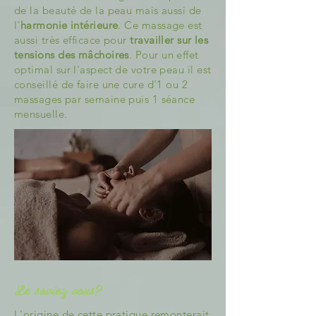
de la beauté de la peau mais aussi de
l'
harmonie intérieure
. Ce massage est
aussi très efficace pour
travailler sur les
tensions des mâchoires
. Pour un effet
optimal sur l'aspect de votre peau il est
conseillé de faire une cure d'1 ou 2
massages par semaine puis 1 séance
mensuelle.
Le saviez vous?
L'origine de cette pratique remonterait