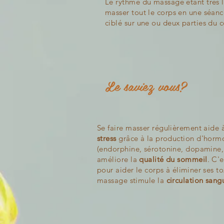
Le rythme du massage étant très le
masser tout le corps en une séance
ciblé sur une ou deux parties du c
Le saviez vous?
Se faire masser régulièrement aide
stress
grâce à la production d'horm
(endorphine, sérotonine, dopamine,
améliore la
qualité du sommeil
. C'
pour aider le corps à
éliminer s
es to
massage stimule la
circulation sang