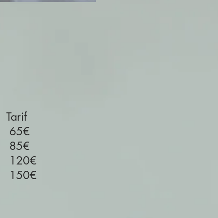
arif
65€
85
€
120€
50€