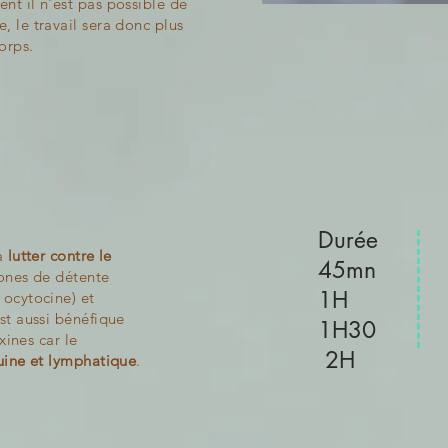
nt il n'est pas possible de
, le travail sera donc plus
orps.
Durée T
 à
lutter contre le
45mn 
ones de détente
1H 
 ocytocine) et
est aussi bénéfique
1H30 
xines car le
2H 1
uine et lymphatique
.