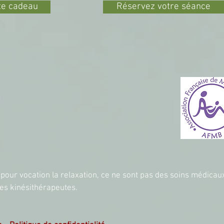
rte cadeau
Réservez votre séance
our vocation la relaxation, ce ne sont pas des soins médicaux
les kinésithérapeutes.