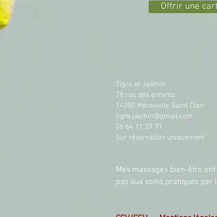
Offrir une ca
Tigre et Jasmin
78 rue des enfants
14200 Hérouville Saint Clair
tigre.jasmin@gmail.com
06 64 11 27 71
Sur réservation uniquement
Mes massages bien-être ont p
pas aux soins pratiqués par 