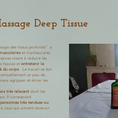
assage Deep Tissue
ssage des tissus profonds" a
 musculaires
et myofasciales.
ssives visent à réduire les
s fascias et
entretenir le
té du corps
. Le travail se fait
éventuellement un peu de
ieux agripper et étirer les
is très relaxant
dont les
mps. Il correspond
personnes très tendues ou
'à ceux qui aiment recevoir