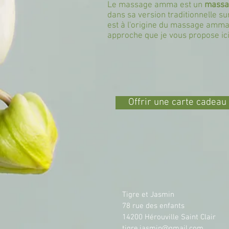
Le massage amma est un
massag
dans sa version traditionnelle sur
est à l'origine du massage amma
approche que je vous propose ici
Offrir une carte cadeau
Tigre et Jasmin
78 rue des enfants
14200 Hérouville Saint Clair
tigre.jasmin@gmail.com