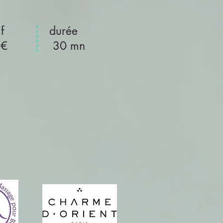
arif durée
0€ 30 mn