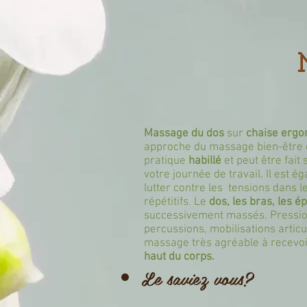
Massage du dos
sur
chaise erg
approche du massage bien-être o
pratique
habillé
et peut être fait
votre journée de travail. Il est é
lutter contre les tensions dans l
répétitifs. Le
dos, les bras, les é
successivement massés. Pressi
percussions, mobilisations articu
massage très agréable à recevoi
haut du corps.
Le saviez vous?