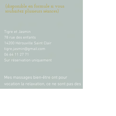
(disponible en formule si vous
souhaitez plusieurs séances)
Tigre et Jasmin
78 rue des enfants
14200 Hérouville Saint Clair
tigre.jasmin@gmail.com
06 64 11 27 71
Sur réservation uniquement
Mes massages bien-être ont pour
vocation la relaxation, ce ne sont pas des
soins médicaux, ils ne s'apparentent pas
aux soins pratiqués par les
kinésithérapeutes.