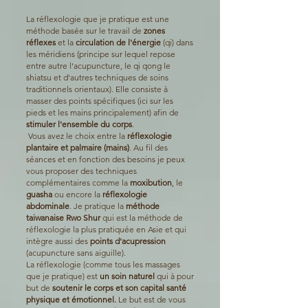
La réflexologie que je pratique est une
méthode basée sur le travail de
zones
réflexes
et la
circulation de l'énergie
(qi) dans
les méridiens (principe sur lequel repose
entre autre l'acupuncture, le qi qong le
shiatsu et d'autres techniques de soins
traditionnels orientaux). Elle consiste à
masser des points spécifiques (ici sur les
pieds et les mains principalement) afin de
stimuler l'ensemble du corps
.
Vous avez le choix entre la
réflexologie
plantaire et palmaire (mains)
. Au fil des
séances et en fonction des besoins je peux
vous proposer des techniques
complémentaires comme la
moxibution
, le
guasha
ou encore la
réflexologie
abdominale
. Je pratique la
méthode
taiwanaise Rwo Shur
qui est la méthode de
réflexologie la plus pratiquée en Asie et qui
intègre aussi des
points d'acupression
(acupuncture sans aiguille).
La réflexologie (comme tous les massages
que je pratique) est
un soin naturel
qui à pour
but de
soutenir le corps et son capital santé
physique et émotionnel.
Le but est de vous