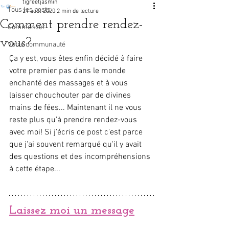
tigreetjasmin
Tous les posts
21 août 2020
2 min de lecture
Comment prendre rendez-
Commencer
vous?
Votre communauté
Ça y est, vous êtes enfin décidé à faire 
votre premier pas dans le monde 
enchanté des massages et à vous 
laisser chouchouter par de divines 
mains de fées... Maintenant il ne vous 
reste plus qu'à prendre rendez-vous 
avec moi! Si j'écris ce post c'est parce 
que j'ai souvent remarqué qu'il y avait 
des questions et des incompréhensions 
à cette étape...
Laissez moi un message